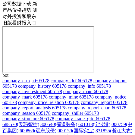
公司数据下载
新
产品价格趋势
测
对外投资和股东
旧版看财报入口
bot
company_cn_qa 605178
company_dcf 605178
company_dupont
605178
company_history 605178
company_info 605178
company_inverestment 605178
company_main 605178
company_mark 605178
company_mine 605178
company_notice
605178
company_price_relation 605178
company_report 605178
company_report_analysis 605178
company_report_chart 605178
company_season 605178
company_shiller 605178
company_structure 605178
company_trade_grid 605178
688570(天玛智控)
300540(蜀道装备)
601018(宁波港)
000759(中
百集团)
600869(远东股份)
000159(国际实业)
831855(浙江大农)