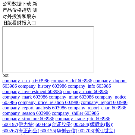
公司数据下载
新
产品价格趋势
测
对外投资和股东
旧版看财报入口
bot
company_cn_qa 603986
company_dcf 603986
company_dupont
603986
company_history 603986
company_info 603986
company_inverestment 603986
company_main 603986
company_mark 603986
company_mine 603986
company_notice
603986
company_price_relation 603986
company_report 603986
company_report_analysis 603986
company_report_chart 603986
company_season 603986
company_shiller 603986
company_structure 603986
company_trade_grid 603986
600197(伊力特)
600446(金证股份)
002684(猛狮退(退))
600267(海正药业)
600155(华创云信)
002703(浙江世宝)