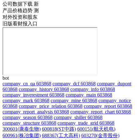
公司数据下载
新
产品价格趋势
测
对外投资和股东
旧版看财报入口
bot
company_cn_qa 603868
company_dcf 603868
company_dupont
603868
company_history 603868
company_info 603868
company_inverestment 603868
company_main 603868
company_mark 603868
company_mine 603868
company_notice
603868
company_price_relation 603868
company_report 603868
company_report_analysis 603868
company_report_chart 603868
company_season 603868
company_shiller 603868
company_structure 603868
company_trade_grid 603868
300601(康泰生物)
600818(ST中路)
600151(航天机电)
600961(株冶集团)
688367(工大高科)
603270(金帝股份)