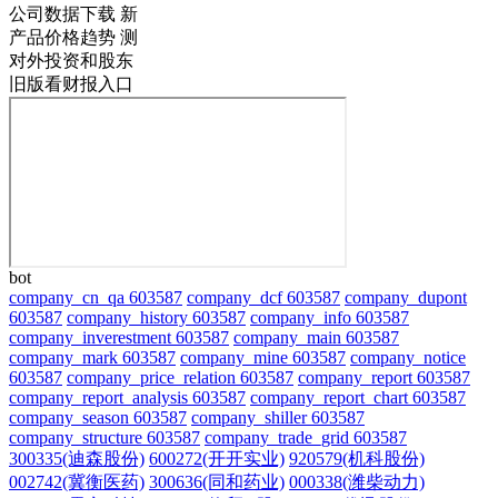
公司数据下载
新
产品价格趋势
测
对外投资和股东
旧版看财报入口
bot
company_cn_qa 603587
company_dcf 603587
company_dupont
603587
company_history 603587
company_info 603587
company_inverestment 603587
company_main 603587
company_mark 603587
company_mine 603587
company_notice
603587
company_price_relation 603587
company_report 603587
company_report_analysis 603587
company_report_chart 603587
company_season 603587
company_shiller 603587
company_structure 603587
company_trade_grid 603587
300335(迪森股份)
600272(开开实业)
920579(机科股份)
002742(冀衡医药)
300636(同和药业)
000338(潍柴动力)