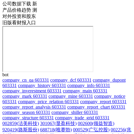
公司数据下载
新
产品价格趋势
测
对外投资和股东
旧版看财报入口
bot
company_cn_qa 603331
company_dcf 603331
company_dupont
603331
company_history 603331
company_info 603331
company_inverestment 603331
company_main 603331
company_mark 603331
company_mine 603331
company_notice
603331
company_price_relation 603331
company_report 603331
company_report_analysis 603331
company_report_chart 603331
company_season 603331
company_shiller 603331
company_structure 603331
company_trade_grid 603331
002859(洁美科技)
301067(显盈科技)
002600(领益智造)
920419(路斯股份)
688718(唯赛勃)
000529(广弘控股)
002256(兆