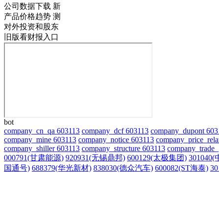
公司数据下载
新
产品价格趋势
测
对外投资和股东
旧版看财报入口
bot
company_cn_qa 603113
company_dcf 603113
company_dupont 603
company_mine 603113
company_notice 603113
company_price_rela
company_shiller 603113
company_structure 603113
company_trade_
000791(甘肃能源)
920931(无锡鼎邦)
600129(太极集团)
301040
国通号)
688379(华光新材)
838030(德众汽车)
600082(ST海泰)
3