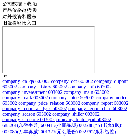
公司数据下载
新
产品价格趋势
测
对外投资和股东
旧版看财报入口
bot
company_cn_qa 603002
company_dcf 603002
company_dupont
603002
company_history 603002
company_info 603002
company_inverestment 603002
company_main 603002
company_mark 603002
company_mine 603002
company_notice
603002
company_price_relation 603002
company_report 603002
company_report_analysis 603002
company_report_chart 603002
company_season 603002
company_shiller 603002
company_structure 603002
company_trade_grid 603002
688261(东微半导)
600415(小商品城)
002288(*ST超华(退))
002085(万丰奥威)
001325(元创股份)
002795(永和智控)