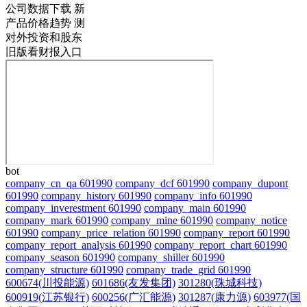
公司数据下载
新
产品价格趋势
测
对外投资和股东
旧版看财报入口
bot
company_cn_qa 601990
company_dcf 601990
company_dupont
601990
company_history 601990
company_info 601990
company_inverestment 601990
company_main 601990
company_mark 601990
company_mine 601990
company_notice
601990
company_price_relation 601990
company_report 601990
company_report_analysis 601990
company_report_chart 601990
company_season 601990
company_shiller 601990
company_structure 601990
company_trade_grid 601990
600674(川投能源)
601686(友发集团)
301280(珠城科技)
600919(江苏银行)
600256(广汇能源)
301287(康力源)
603977(国