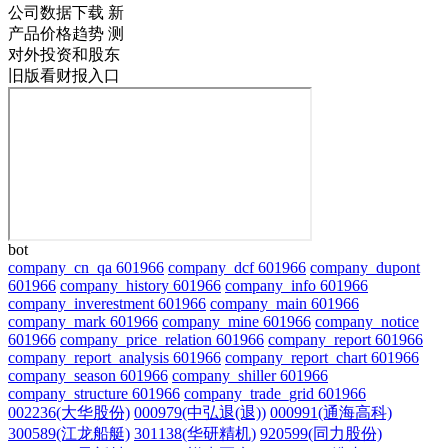
公司数据下载
新
产品价格趋势
测
对外投资和股东
旧版看财报入口
bot
company_cn_qa 601966
company_dcf 601966
company_dupont
601966
company_history 601966
company_info 601966
company_inverestment 601966
company_main 601966
company_mark 601966
company_mine 601966
company_notice
601966
company_price_relation 601966
company_report 601966
company_report_analysis 601966
company_report_chart 601966
company_season 601966
company_shiller 601966
company_structure 601966
company_trade_grid 601966
002236(大华股份)
000979(中弘退(退))
000991(通海高科)
300589(江龙船艇)
301138(华研精机)
920599(同力股份)