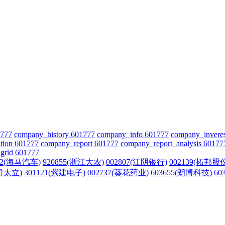
1777
company_history 601777
company_info 601777
company_invere
tion 601777
company_report 601777
company_report_analysis 60177
grid 601777
72(海马汽车)
920855(浙江大农)
002807(江阴银行)
002139(拓邦股
(司太立)
301121(紫建电子)
002737(葵花药业)
603655(朗博科技)
60