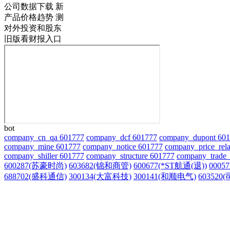
公司数据下载
新
产品价格趋势
测
对外投资和股东
旧版看财报入口
bot
company_cn_qa 601777
company_dcf 601777
company_dupont 60
company_mine 601777
company_notice 601777
company_price_rela
company_shiller 601777
company_structure 601777
company_trade_
600287(苏豪时尚)
603682(锦和商管)
600677(*ST航通(退))
0005
688702(盛科通信)
300134(大富科技)
300141(和顺电气)
603520