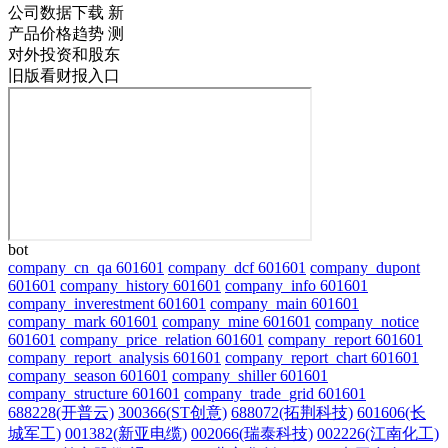
公司数据下载
新
产品价格趋势
测
对外投资和股东
旧版看财报入口
bot
company_cn_qa 601601
company_dcf 601601
company_dupont
601601
company_history 601601
company_info 601601
company_inverestment 601601
company_main 601601
company_mark 601601
company_mine 601601
company_notice
601601
company_price_relation 601601
company_report 601601
company_report_analysis 601601
company_report_chart 601601
company_season 601601
company_shiller 601601
company_structure 601601
company_trade_grid 601601
688228(开普云)
300366(ST创意)
688072(拓荆科技)
601606(长
城军工)
001382(新亚电缆)
002066(瑞泰科技)
002226(江南化工)