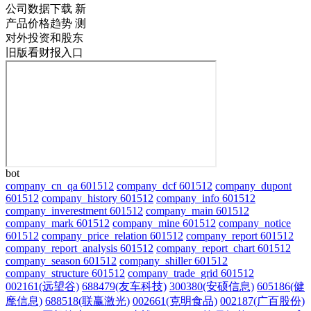
公司数据下载
新
产品价格趋势
测
对外投资和股东
旧版看财报入口
bot
company_cn_qa 601512
company_dcf 601512
company_dupont
601512
company_history 601512
company_info 601512
company_inverestment 601512
company_main 601512
company_mark 601512
company_mine 601512
company_notice
601512
company_price_relation 601512
company_report 601512
company_report_analysis 601512
company_report_chart 601512
company_season 601512
company_shiller 601512
company_structure 601512
company_trade_grid 601512
002161(远望谷)
688479(友车科技)
300380(安硕信息)
605186(健
麾信息)
688518(联赢激光)
002661(克明食品)
002187(广百股份)