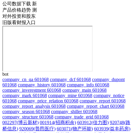
公司数据下载
新
产品价格趋势
测
对外投资和股东
旧版看财报入口
bot
company_cn_qa 601068
company_dcf 601068
company_dupont
601068
company_history 601068
company_info 601068
company_inverestment 601068
company_main 601068
company_mark 601068
company_mine 601068
company_notice
601068
company_price_relation 601068
company_report 601068
company_report_analysis 601068
company_report_chart 601068
company_season 601068
company_shiller 601068
company_structure 601068
company_trade_grid 601068
002297(博云新材)
001914(招商积余)
603912(佳力图)
920748(路
桥信息)
920069(普昂医疗)
603071(物产环能)
603939(益丰药房)