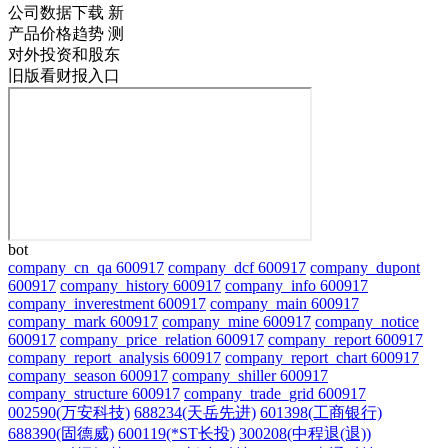
公司数据下载
新
产品价格趋势
测
对外投资和股东
旧版看财报入口
bot
company_cn_qa 600917
company_dcf 600917
company_dupont
600917
company_history 600917
company_info 600917
company_inverestment 600917
company_main 600917
company_mark 600917
company_mine 600917
company_notice
600917
company_price_relation 600917
company_report 600917
company_report_analysis 600917
company_report_chart 600917
company_season 600917
company_shiller 600917
company_structure 600917
company_trade_grid 600917
002590(万安科技)
688234(天岳先进)
601398(工商银行)
688390(固德威)
600119(*ST长投)
300208(中程退(退))