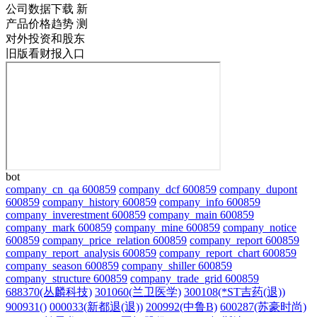
公司数据下载
新
产品价格趋势
测
对外投资和股东
旧版看财报入口
bot
company_cn_qa 600859
company_dcf 600859
company_dupont
600859
company_history 600859
company_info 600859
company_inverestment 600859
company_main 600859
company_mark 600859
company_mine 600859
company_notice
600859
company_price_relation 600859
company_report 600859
company_report_analysis 600859
company_report_chart 600859
company_season 600859
company_shiller 600859
company_structure 600859
company_trade_grid 600859
688370(丛麟科技)
301060(兰卫医学)
300108(*ST吉药(退))
900931()
000033(新都退(退))
200992(中鲁B)
600287(苏豪时尚)