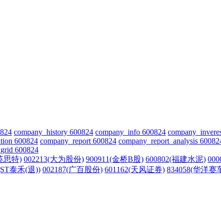
0824
company_history 600824
company_info 600824
company_invere
tion 600824
company_report 600824
company_report_analysis 60082
grid 600824
(英思特)
002213(大为股份)
900911(金桥B股)
600802(福建水泥)
00
2(ST泰禾(退))
002187(广百股份)
601162(天风证券)
834058(华洋赛