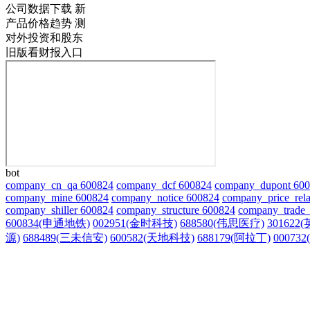
公司数据下载
新
产品价格趋势
测
对外投资和股东
旧版看财报入口
bot
company_cn_qa 600824
company_dcf 600824
company_dupont 60
company_mine 600824
company_notice 600824
company_price_rela
company_shiller 600824
company_structure 600824
company_trade_
600834(申通地铁)
002951(金时科技)
688580(伟思医疗)
301622
源)
688489(三未信安)
600582(天地科技)
688179(阿拉丁)
00073