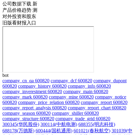
公司数据下载
新
产品价格趋势
测
对外投资和股东
旧版看财报入口
bot
company_cn_qa 600820
company_dcf 600820
company_dupont
600820
company_history 600820
company_info 600820
company_inverestment 600820
company_main 600820
company_mark 600820
company_mine 600820
company_notice
600820
company_price_relation 600820
company_report 600820
company_report_analysis 600820
company_report_chart 600820
company_season 600820
company_shiller 600820
company_structure 600820
company_trade_grid 600820
300345(华民股份)
300114(中航电测)
688355(明志科技)
688178(万德斯)
600444(国机通用)
601021(春秋航空)
301039(中