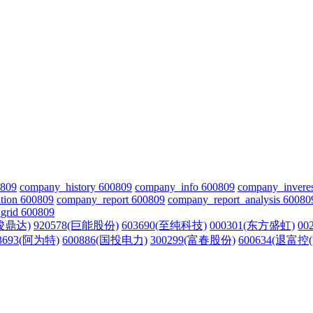
0809
company_history 600809
company_info 600809
company_invere
tion 600809
company_report 600809
company_report_analysis 60080
grid 600809
(骏鼎达)
920578(巨能股份)
603690(至纯科技)
000301(东方盛虹)
00
3693(阿为特)
600886(国投电力)
300299(富春股份)
600634(退富控(