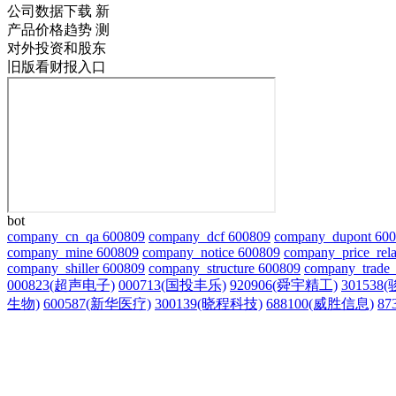
公司数据下载
新
产品价格趋势
测
对外投资和股东
旧版看财报入口
bot
company_cn_qa 600809
company_dcf 600809
company_dupont 60
company_mine 600809
company_notice 600809
company_price_rela
company_shiller 600809
company_structure 600809
company_trade_
000823(超声电子)
000713(国投丰乐)
920906(舜宇精工)
301538
生物)
600587(新华医疗)
300139(晓程科技)
688100(威胜信息)
87