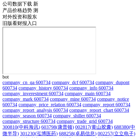
公司数据下载
新
产品价格趋势
测
对外投资和股东
旧版看财报入口
bot
company_cn_qa 600734
company_dcf 600734
company_dupont
600734
company_history 600734
company_info 600734
company_inverestment 600734
company_main 600734
company_mark 600734
company_mine 600734
company_notice
600734
company_price_relation 600734
company_report 600734
company_report_analysis 600734
company_report_chart 600734
company_season 600734
company_shiller 600734
company_structure 600734
company_trade_grid 600734
300810(中科海讯)
603798(康普顿)
002817(黄山胶囊)
688380(中
微半导)
301230(泓博医药)
688258(卓易信息)
002257(立立电子)