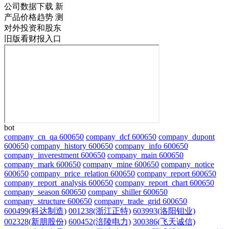
公司数据下载
新
产品价格趋势
测
对外投资和股东
旧版看财报入口
bot
company_cn_qa 600650
company_dcf 600650
company_dupont
600650
company_history 600650
company_info 600650
company_inverestment 600650
company_main 600650
company_mark 600650
company_mine 600650
company_notice
600650
company_price_relation 600650
company_report 600650
company_report_analysis 600650
company_report_chart 600650
company_season 600650
company_shiller 600650
company_structure 600650
company_trade_grid 600650
600499(科达制造)
001238(浙江正特)
603993(洛阳钼业)
002328(新朋股份)
600452(涪陵电力)
300386(飞天诚信)