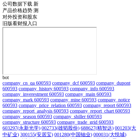
公司数据下载
新
产品价格趋势
测
对外投资和股东
旧版看财报入口
bot
company_cn_qa 600593
company_dcf 600593
company_dupont
600593
company_history 600593
company_info 600593
company_inverestment 600593
company_main 600593
company_mark 600593
company_mine 600593
company_notice
600593
company_price_relation 600593
company_report 600593
company_report_analysis 600593
company_report_chart 600593
company_season 600593
company_shiller 600593
company_structure 600593
company_trade_grid 600593
603297(永新光学)
002733(雄韬股份)
688627(精智达)
001203(大
中矿业)
300155(安居宝)
001280(中国铀业)
000031(大悦城)