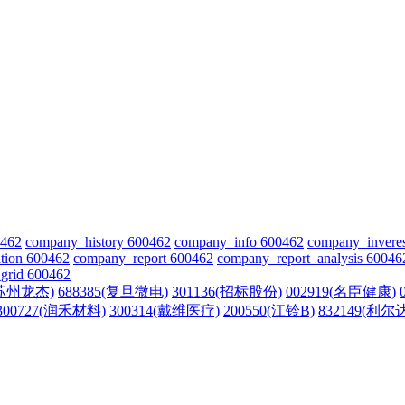
0462
company_history 600462
company_info 600462
company_invere
tion 600462
company_report 600462
company_report_analysis 60046
grid 600462
(苏州龙杰)
688385(复旦微电)
301136(招标股份)
002919(名臣健康)
300727(润禾材料)
300314(戴维医疗)
200550(江铃B)
832149(利尔