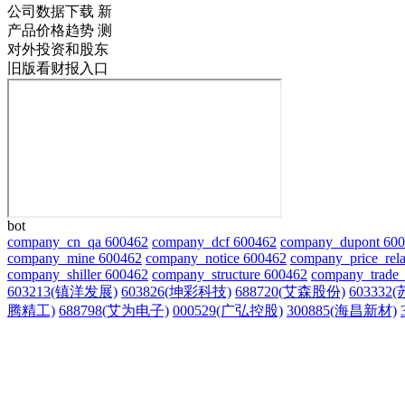
公司数据下载
新
产品价格趋势
测
对外投资和股东
旧版看财报入口
bot
company_cn_qa 600462
company_dcf 600462
company_dupont 60
company_mine 600462
company_notice 600462
company_price_rela
company_shiller 600462
company_structure 600462
company_trade_
603213(镇洋发展)
603826(坤彩科技)
688720(艾森股份)
603332
腾精工)
688798(艾为电子)
000529(广弘控股)
300885(海昌新材)