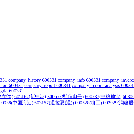
0331
company_history 600331
company_info 600331
company_invere
tion 600331
company_report 600331
company_report_analysis 60033
grid 600331
(飞荣达)
605162(新中港)
300657(弘信电子)
600737(中粮糖业)
603
00938(中国海油)
603157(退拉夏(退))
000528(柳工)
002929(润建股