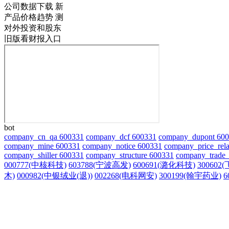
公司数据下载
新
产品价格趋势
测
对外投资和股东
旧版看财报入口
bot
company_cn_qa 600331
company_dcf 600331
company_dupont 60
company_mine 600331
company_notice 600331
company_price_rela
company_shiller 600331
company_structure 600331
company_trade_
000777(中核科技)
603788(宁波高发)
600691(潞化科技)
300602
木)
000982(中银绒业(退))
002268(电科网安)
300199(翰宇药业)
6