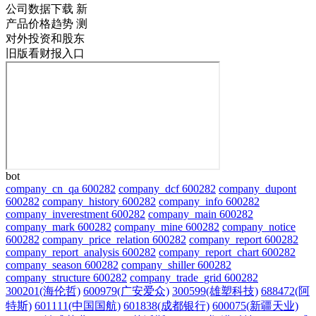
公司数据下载
新
产品价格趋势
测
对外投资和股东
旧版看财报入口
bot
company_cn_qa 600282
company_dcf 600282
company_dupont
600282
company_history 600282
company_info 600282
company_inverestment 600282
company_main 600282
company_mark 600282
company_mine 600282
company_notice
600282
company_price_relation 600282
company_report 600282
company_report_analysis 600282
company_report_chart 600282
company_season 600282
company_shiller 600282
company_structure 600282
company_trade_grid 600282
300201(海伦哲)
600979(广安爱众)
300599(雄塑科技)
688472(阿
特斯)
601111(中国国航)
601838(成都银行)
600075(新疆天业)