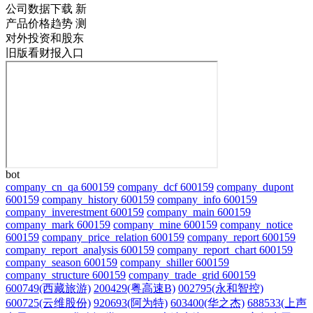
公司数据下载
新
产品价格趋势
测
对外投资和股东
旧版看财报入口
bot
company_cn_qa 600159
company_dcf 600159
company_dupont
600159
company_history 600159
company_info 600159
company_inverestment 600159
company_main 600159
company_mark 600159
company_mine 600159
company_notice
600159
company_price_relation 600159
company_report 600159
company_report_analysis 600159
company_report_chart 600159
company_season 600159
company_shiller 600159
company_structure 600159
company_trade_grid 600159
600749(西藏旅游)
200429(粤高速B)
002795(永和智控)
600725(云维股份)
920693(阿为特)
603400(华之杰)
688533(上声