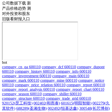
公司数据下载
新
产品价格趋势
测
对外投资和股东
旧版看财报入口
bot
company_cn_qa 600110
company_dcf 600110
company_dupont
600110
company_history 600110
company_info 600110
company_inverestment 600110
company_main 600110
company_mark 600110
company_mine 600110
company_notice
600110
company_price_relation 600110
company_report 600110
company_report_analysis 600110
company_report_chart 600110
company_season 600110
company_shiller 600110
company_structure 600110
company_trade_grid 600110
920152(昆工科技)
002402(和而泰)
601615(明阳智能)
002279(久
其软件)
688289(圣湘生物)
002492(恒基达鑫)
300548(长芯博创)