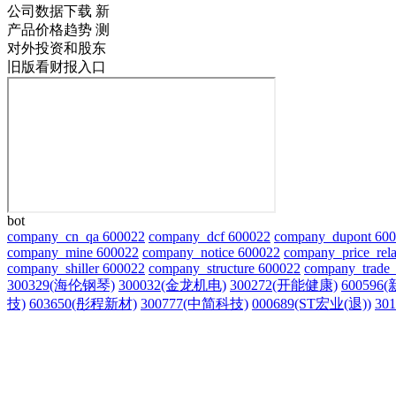
公司数据下载
新
产品价格趋势
测
对外投资和股东
旧版看财报入口
bot
company_cn_qa 600022
company_dcf 600022
company_dupont 60
company_mine 600022
company_notice 600022
company_price_rela
company_shiller 600022
company_structure 600022
company_trade_
300329(海伦钢琴)
300032(金龙机电)
300272(开能健康)
600596
技)
603650(彤程新材)
300777(中简科技)
000689(ST宏业(退))
30