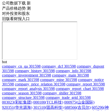
公司数据下载
新
产品价格趋势
测
对外投资和股东
旧版看财报入口
bot
company_cn_qa 301598
company_dcf 301598
company_dupont
301598
company_history 301598
company_info 301598
company_inverestment 301598
company_main 301598
company_mark 301598
company_mine 301598
company_notice
301598
company_price_relation 301598
company_report 301598
company_report_analysis 301598
company_report_chart 301598
company_season 301598
company_shiller 301598
company_structure 301598
company_trade_grid 301598
003023(彩虹集团)
000100(TCL科技)
000975(山金国际)
920351(华光源海)
301510(固高科技)
688566(吉贝尔)
605296(神