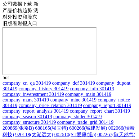
公司数据下载
新
产品价格趋势
测
对外投资和股东
旧版看财报入口
bot
company_cn_qa 301419
company_dcf 301419
company_dupont
301419
company_history 301419
company_info 301419
company_inverestment 301419
company_main 301419
company_mark 301419
company_mine 301419
company_notice
301419
company_price_relation 301419
company_report 301419
company_report_analysis 301419
company_report_chart 301419
company_season 301419
company_shiller 301419
company_structure 301419
company_trade_grid 301419
200869(张裕B)
688165(埃夫特)
600266(城建发展)
002066(瑞泰
科技)
920118(太湖远大)
002610(ST爱康(退))
002267(陕天然气)