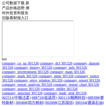
公司数据下载
新
产品价格趋势
测
对外投资和股东
旧版看财报入口
bot
company_cn_qa 301326
company_dcf 301326
company_dupont
301326
company_history 301326
company_info 301326
company_inverestment 301326
company_main 301326
company_mark 301326
company_mine 301326
company_notice
301326
company_price_relation 301326
company_report 301326
company_report_analysis 301326
company_report_chart 301326
company_season 301326
company_shiller 301326
company_structure 301326
company_trade_grid 301326
002511(中顺洁柔)
688710(益诺思)
300113(顺网科技)
688398(赛
特新材)
300468(四方精创)
002608(江苏国信)
300164(通源石油)