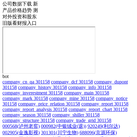
公司数据下载
新
产品价格趋势
测
对外投资和股东
旧版看财报入口
bot
company_cn_qa 301158
company_dcf 301158
company_dupont
301158
company_history 301158
company_info 301158
company_inverestment 301158
company_main 301158
company_mark 301158
company_mine 301158
company_notice
301158
company_price_relation 301158
company_report 301158
company_report_analysis 301158
company_report_chart 301158
company_season 301158
company_shiller 301158
company_structure 301158
company_trade_grid 301158
000568(泸州老窖)
000982(中银绒业(退))
920249(利尔达)
002905(金逸影视)
301301(川宁生物)
688096(京源环保)