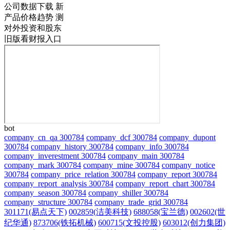
公司数据下载
新
产品价格趋势
测
对外投资和股东
旧版看财报入口
bot
company_cn_qa 300784
company_dcf 300784
company_dupont
300784
company_history 300784
company_info 300784
company_inverestment 300784
company_main 300784
company_mark 300784
company_mine 300784
company_notice
300784
company_price_relation 300784
company_report 300784
company_report_analysis 300784
company_report_chart 300784
company_season 300784
company_shiller 300784
company_structure 300784
company_trade_grid 300784
301171(易点天下)
002859(洁美科技)
688058(宝兰德)
002602(世
纪华通)
873706(铁拓机械)
600715(文投控股)
603012(创力集团)