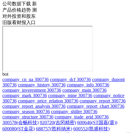
公司数据下载
新
产品价格趋势
测
对外投资和股东
旧版看财报入口
bot
company_cn_qa 300736
company_dcf 300736
company_dupont
300736
company_history 300736
company_info 300736
company_inverestment 300736
company_main 300736
company_mark 300736
company_mine 300736
company_notice
300736
company_price_relation 300736
company_report 300736
company_report_analysis 300736
company_report_chart 300736
company_season 300736
company_shiller 300736
company_structure 300736
company_trade_grid 300736
300578(会畅科技)
920720(吉冈精密)
600646(ST国嘉(退))
600080(ST金花)
688757(胜科纳米)
600552(凯盛科技)