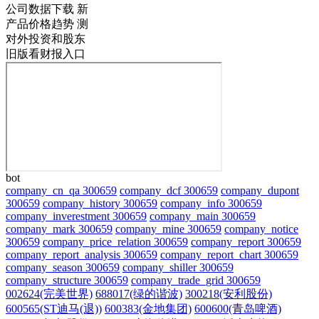
公司数据下载
新
产品价格趋势
测
对外投资和股东
旧版看财报入口
bot
company_cn_qa 300659
company_dcf 300659
company_dupont
300659
company_history 300659
company_info 300659
company_inverestment 300659
company_main 300659
company_mark 300659
company_mine 300659
company_notice
300659
company_price_relation 300659
company_report 300659
company_report_analysis 300659
company_report_chart 300659
company_season 300659
company_shiller 300659
company_structure 300659
company_trade_grid 300659
002624(完美世界)
688017(绿的谐波)
300218(安利股份)
600565(ST迪马(退))
600383(金地集团)
600600(青岛啤酒)