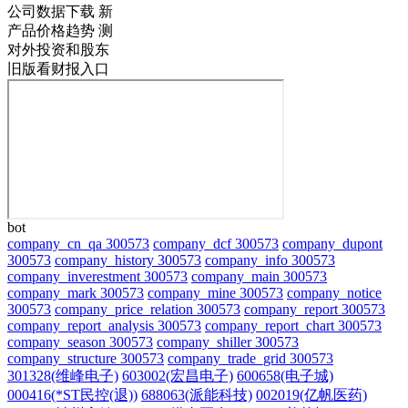
公司数据下载
新
产品价格趋势
测
对外投资和股东
旧版看财报入口
bot
company_cn_qa 300573
company_dcf 300573
company_dupont
300573
company_history 300573
company_info 300573
company_inverestment 300573
company_main 300573
company_mark 300573
company_mine 300573
company_notice
300573
company_price_relation 300573
company_report 300573
company_report_analysis 300573
company_report_chart 300573
company_season 300573
company_shiller 300573
company_structure 300573
company_trade_grid 300573
301328(维峰电子)
603002(宏昌电子)
600658(电子城)
000416(*ST民控(退))
688063(派能科技)
002019(亿帆医药)