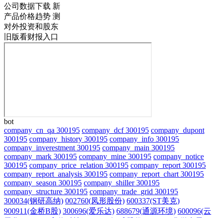
公司数据下载
新
产品价格趋势
测
对外投资和股东
旧版看财报入口
bot
company_cn_qa 300195
company_dcf 300195
company_dupont
300195
company_history 300195
company_info 300195
company_inverestment 300195
company_main 300195
company_mark 300195
company_mine 300195
company_notice
300195
company_price_relation 300195
company_report 300195
company_report_analysis 300195
company_report_chart 300195
company_season 300195
company_shiller 300195
company_structure 300195
company_trade_grid 300195
300034(钢研高纳)
002760(凤形股份)
600337(ST美克)
900911(金桥B股)
300696(爱乐达)
688679(通源环境)
600096(云