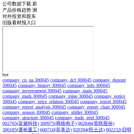
公司数据下载
新
产品价格趋势
测
对外投资和股东
旧版看财报入口
bot
company_cn_qa 300045
company_dcf 300045
company_dupont
300045
company_history 300045
company_info 300045
company_inverestment 300045
company_main 300045
company_mark 300045
company_mine 300045
company_notice
300045
company_price_relation 300045
company_report 300045
company_report_analysis 300045
company_report_chart 300045
company_season 300045
company_shiller 300045
company_structure 300045
company_trade_grid 300045
002765(蓝黛科技)
300975(商络电子)
002846(英联股份)
300185(通裕重工)
600710(苏美达)
920394(民士达)
002232(启明