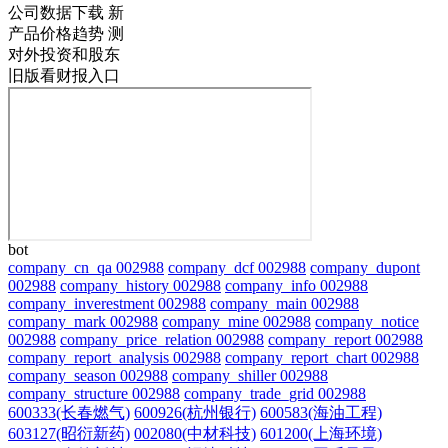
公司数据下载
新
产品价格趋势
测
对外投资和股东
旧版看财报入口
bot
company_cn_qa 002988
company_dcf 002988
company_dupont
002988
company_history 002988
company_info 002988
company_inverestment 002988
company_main 002988
company_mark 002988
company_mine 002988
company_notice
002988
company_price_relation 002988
company_report 002988
company_report_analysis 002988
company_report_chart 002988
company_season 002988
company_shiller 002988
company_structure 002988
company_trade_grid 002988
600333(长春燃气)
600926(杭州银行)
600583(海油工程)
603127(昭衍新药)
002080(中材科技)
601200(上海环境)