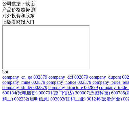
公司数据下载
新
产品价格趋势
测
对外投资和股东
旧版看财报入口
bot
company_cn_qa 002879
company_dcf 002879
company_dupont 00
company_mine 002879
company_notice 002879
company_price_rela
company_shiller 002879
company_structure 002879
company_trade_
600184(光电股份)
000701(厦门信达)
300007(汉威科技)
600785
精工)
002232(启明信息)
003033(征和工业)
301246(宏源药业)
00