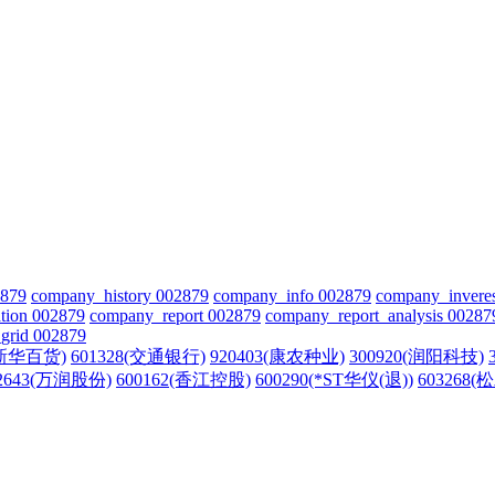
2879
company_history 002879
company_info 002879
company_invere
tion 002879
company_report 002879
company_report_analysis 00287
grid 002879
(新华百货)
601328(交通银行)
920403(康农种业)
300920(润阳科技)
2643(万润股份)
600162(香江控股)
600290(*ST华仪(退))
603268