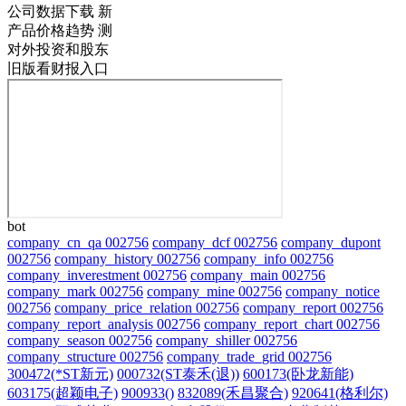
公司数据下载
新
产品价格趋势
测
对外投资和股东
旧版看财报入口
bot
company_cn_qa 002756
company_dcf 002756
company_dupont
002756
company_history 002756
company_info 002756
company_inverestment 002756
company_main 002756
company_mark 002756
company_mine 002756
company_notice
002756
company_price_relation 002756
company_report 002756
company_report_analysis 002756
company_report_chart 002756
company_season 002756
company_shiller 002756
company_structure 002756
company_trade_grid 002756
300472(*ST新元)
000732(ST泰禾(退))
600173(卧龙新能)
603175(超颖电子)
900933()
832089(禾昌聚合)
920641(格利尔)