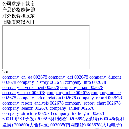
公司数据下载
新
产品价格趋势
测
对外投资和股东
旧版看财报入口
bot
company_cn_qa 002678
company_dcf 002678
company_dupont
002678
company_history 002678
company_info 002678
company_inverestment 002678
company_main 002678
company_mark 002678
company_mine 002678
company_notice
002678
company_price_relation 002678
company_report 002678
company_report_analysis 002678
company_report_chart 002678
company_season 002678
company_shiller 002678
company_structure 002678
company_trade_grid 002678
600119(*ST长投)
300596(利安隆)
920689(克莱特)
600048(保利
发展)
300800(力合科技)
003035(南网能源)
603678(火炬电子)