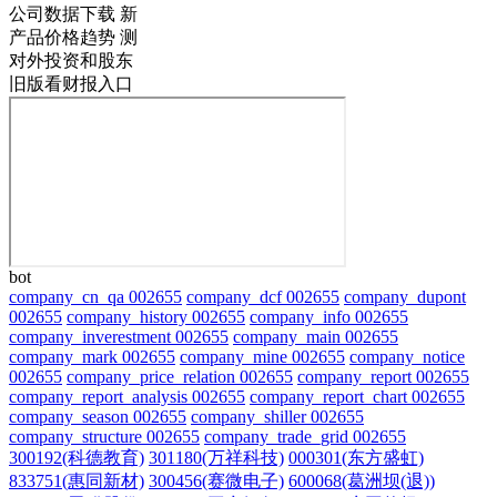
公司数据下载
新
产品价格趋势
测
对外投资和股东
旧版看财报入口
bot
company_cn_qa 002655
company_dcf 002655
company_dupont
002655
company_history 002655
company_info 002655
company_inverestment 002655
company_main 002655
company_mark 002655
company_mine 002655
company_notice
002655
company_price_relation 002655
company_report 002655
company_report_analysis 002655
company_report_chart 002655
company_season 002655
company_shiller 002655
company_structure 002655
company_trade_grid 002655
300192(科德教育)
301180(万祥科技)
000301(东方盛虹)
833751(惠同新材)
300456(赛微电子)
600068(葛洲坝(退))