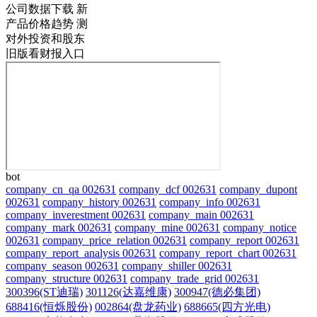
公司数据下载
新
产品价格趋势
测
对外投资和股东
旧版看财报入口
bot
company_cn_qa 002631
company_dcf 002631
company_dupont
002631
company_history 002631
company_info 002631
company_inverestment 002631
company_main 002631
company_mark 002631
company_mine 002631
company_notice
002631
company_price_relation 002631
company_report 002631
company_report_analysis 002631
company_report_chart 002631
company_season 002631
company_shiller 002631
company_structure 002631
company_trade_grid 002631
300396(ST迪瑞)
301126(达嘉维康)
300947(德必集团)
688416(恒烁股份)
002864(盘龙药业)
688665(四方光电)