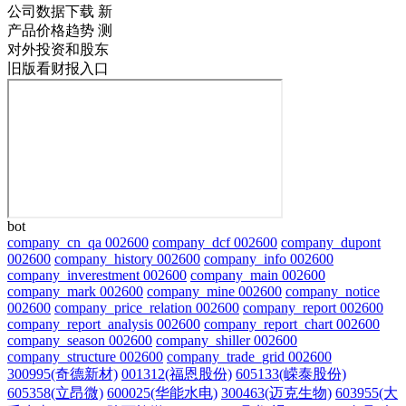
公司数据下载
新
产品价格趋势
测
对外投资和股东
旧版看财报入口
bot
company_cn_qa 002600
company_dcf 002600
company_dupont
002600
company_history 002600
company_info 002600
company_inverestment 002600
company_main 002600
company_mark 002600
company_mine 002600
company_notice
002600
company_price_relation 002600
company_report 002600
company_report_analysis 002600
company_report_chart 002600
company_season 002600
company_shiller 002600
company_structure 002600
company_trade_grid 002600
300995(奇德新材)
001312(福恩股份)
605133(嵘泰股份)
605358(立昂微)
600025(华能水电)
300463(迈克生物)
603955(大