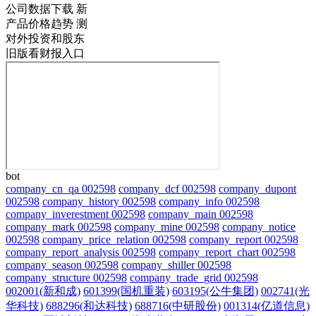
公司数据下载
新
产品价格趋势
测
对外投资和股东
旧版看财报入口
bot
company_cn_qa 002598
company_dcf 002598
company_dupont
002598
company_history 002598
company_info 002598
company_inverestment 002598
company_main 002598
company_mark 002598
company_mine 002598
company_notice
002598
company_price_relation 002598
company_report 002598
company_report_analysis 002598
company_report_chart 002598
company_season 002598
company_shiller 002598
company_structure 002598
company_trade_grid 002598
002001(新和成)
601399(国机重装)
603195(公牛集团)
002741(光
华科技)
688296(和达科技)
688716(中研股份)
001314(亿道信息)