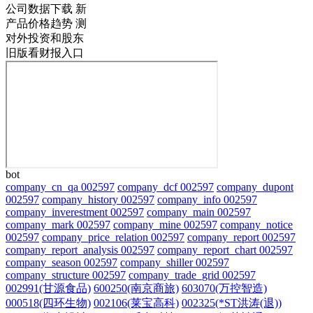
公司数据下载
新
产品价格趋势
测
对外投资和股东
旧版看财报入口
bot
company_cn_qa 002597
company_dcf 002597
company_dupont
002597
company_history 002597
company_info 002597
company_inverestment 002597
company_main 002597
company_mark 002597
company_mine 002597
company_notice
002597
company_price_relation 002597
company_report 002597
company_report_analysis 002597
company_report_chart 002597
company_season 002597
company_shiller 002597
company_structure 002597
company_trade_grid 002597
002991(甘源食品)
600250(南京商旅)
603070(万控智造)
000518(四环生物)
002106(莱宝高科)
002325(*ST洪涛(退))