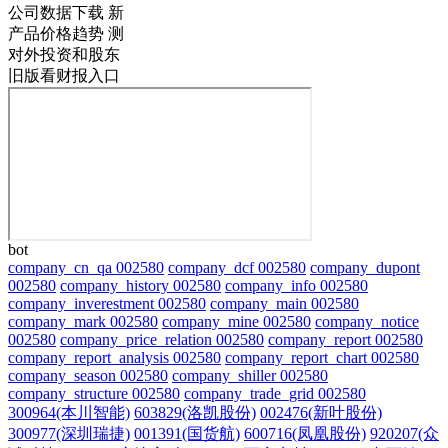
公司数据下载
新
产品价格趋势
测
对外投资和股东
旧版看财报入口
bot
company_cn_qa 002580
company_dcf 002580
company_dupont
002580
company_history 002580
company_info 002580
company_inverestment 002580
company_main 002580
company_mark 002580
company_mine 002580
company_notice
002580
company_price_relation 002580
company_report 002580
company_report_analysis 002580
company_report_chart 002580
company_season 002580
company_shiller 002580
company_structure 002580
company_trade_grid 002580
300964(本川智能)
603829(洛凯股份)
002476(新叶股份)
300977(深圳瑞捷)
001391(国货航)
600716(凤凰股份)
920207(众