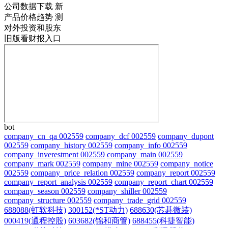
公司数据下载
新
产品价格趋势
测
对外投资和股东
旧版看财报入口
bot
company_cn_qa 002559
company_dcf 002559
company_dupont
002559
company_history 002559
company_info 002559
company_inverestment 002559
company_main 002559
company_mark 002559
company_mine 002559
company_notice
002559
company_price_relation 002559
company_report 002559
company_report_analysis 002559
company_report_chart 002559
company_season 002559
company_shiller 002559
company_structure 002559
company_trade_grid 002559
688088(虹软科技)
300152(*ST动力)
688630(芯碁微装)
000419(通程控股)
603682(锦和商管)
688455(科捷智能)