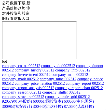
公司数据下载
新
产品价格趋势
测
对外投资和股东
旧版看财报入口
bot
company_cn_qa 002512
company_dcf 002512
company_dupont
002512
company_history 002512
company_info 002512
company_inverestment 002512
company_main 002512
company_mark 002512
company_mine 002512
company_notice
002512
company_price_relation 002512
company_report 002512
company_report_analysis 002512
company_report_chart 002512
company_season 002512
company_shiller 002512
company_structure 002512
company_trade_grid 002512
920579(机科股份)
600061(国投资本)
600500(中化国际)
300983(尤安设计)
300440(运达科技)
872895(花溪科技)