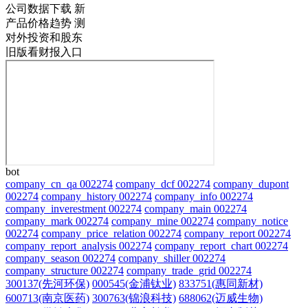
公司数据下载
新
产品价格趋势
测
对外投资和股东
旧版看财报入口
bot
company_cn_qa 002274
company_dcf 002274
company_dupont
002274
company_history 002274
company_info 002274
company_inverestment 002274
company_main 002274
company_mark 002274
company_mine 002274
company_notice
002274
company_price_relation 002274
company_report 002274
company_report_analysis 002274
company_report_chart 002274
company_season 002274
company_shiller 002274
company_structure 002274
company_trade_grid 002274
300137(先河环保)
000545(金浦钛业)
833751(惠同新材)
600713(南京医药)
300763(锦浪科技)
688062(迈威生物)